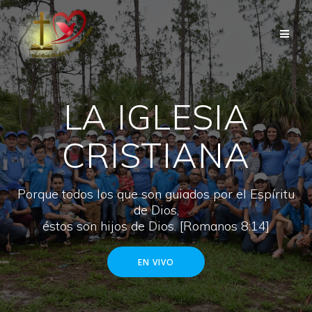
LA IGLESIA
CRISTIANA
Porque todos los que son guiados por el Espíritu
de Dios,
éstos son hijos de Dios. [Romanos 8:14]
EN VIVO